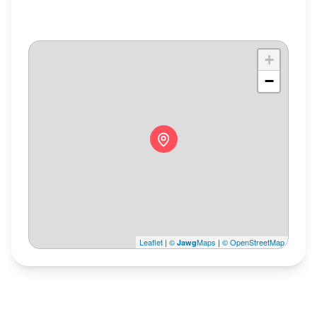
+
−
Leaflet
|
©
Maps
|
© OpenStreetMap
Jawg