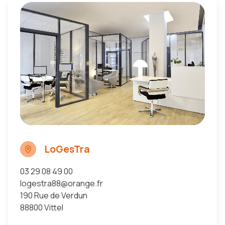
LoGesTra
03 29 08 49 00
logestra88@orange.fr
190 Rue de Verdun
88800 Vittel