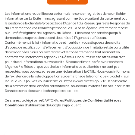
Les informations recueillies sur ce formulaire sont enregistrées dans un fichier
informatisé par La Boite Immo agissant comme Sous-traitant du traitement pour
la gestion de la clientèle/prospects de l'Agence / du Réseau qui reste Responsable
du Traitement de vos Données personnelles. La base légale du traitement repose
sur l'intérêt légitime de l'Agence / du Réseau. Elles sont conservées jusqu'à
demande de suppression et sont destinées à l'Agence / au Réseau.
Conformément à la loi « informatique et libertés », vous disposez des droits
d’accès, de rectification, d’effacement, d’opposition, de limitation et de portabilité
de vos données. Vous pouvez retirer votre consentement à tout moment en
contactant directement l’Agence / Le Réseau. Consultez le site
https://cnil.fr/fr
pour plus d’informations sur vos droits. Si vous estimez, après avoir contacté
l'Agence / le Réseau, que vos droits « Informatique et Libertés » ne sont pas
respectés, vous pouvez adresser une réclamation à la CNIL. Nous vous informons
de l’existence de la liste d'opposition au démarchage téléphonique « Bloctel », sur
laquelle vous pouvez vous inscrire ici :
https://www.bloctel.gouv.fr
. Dans le cadre
de la protection des Données personnelles, nous vous invitons à ne pas inscrire de
Données sensibles dans le champ de saisie libre.
Ce site est protégé par reCAPTCHA, les
Politiques de Confidentialité
et es
Conditions d'utilisation
de Google s'appliquent.