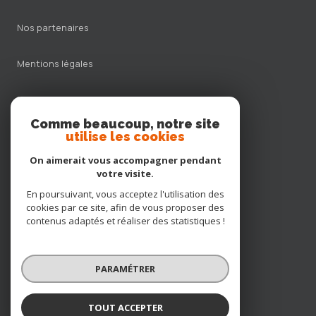
nos partenaires
mentions légales
nos honoraires
Comme beaucoup, notre site
admin
utilise les cookies
On aimerait vous accompagner pendant
politique rgpd
votre visite.
En poursuivant, vous acceptez l'utilisation des
cookies
cookies par ce site, afin de vous proposer des
contenus adaptés et réaliser des statistiques !
© 2026 | Tous droits réservés
PARAMÉTRER
Réalisé par
TOUT ACCEPTER