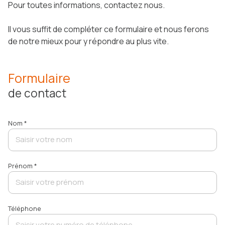
notre
Pour toutes informations, contactez nous.
équipe
Il vous suffit de compléter ce formulaire et nous ferons
avis
de notre mieux pour y répondre au plus vite.
clients
Formulaire
de contact
Nom *
Prénom *
Téléphone