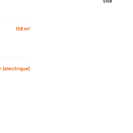
Ville
158 m²
r (electrique)