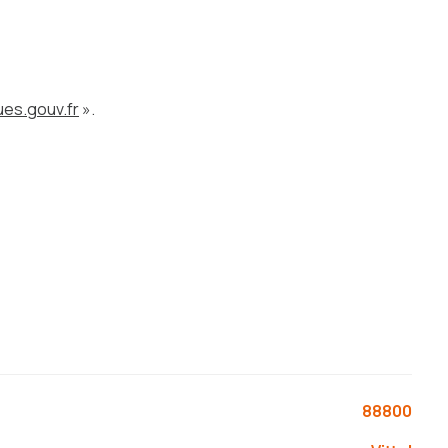
es.gouv.fr
».
88800