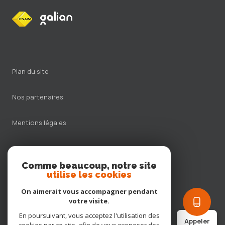
plan du site
nos partenaires
mentions légales
nos honoraires
Comme beaucoup, notre site
admin
utilise les cookies
On aimerait vous accompagner pendant
politique rgpd
votre visite.
En poursuivant, vous acceptez l'utilisation des
Appeler
cookies