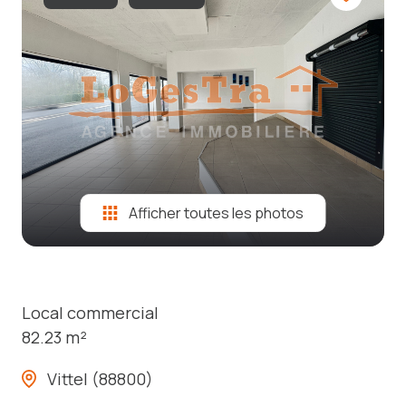
notre
équipe
avis
clients
Afficher toutes les photos
Local commercial
82.23 m²
Vittel (88800)