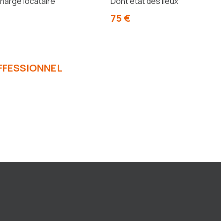
harge locataire
Dont état des lieux
75 €
FFESSIONNEL