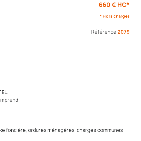
660 € HC*
* Hors charges
Référence
2079
TEL.
comprend:
e taxe foncière, ordures ménagères, charges communes