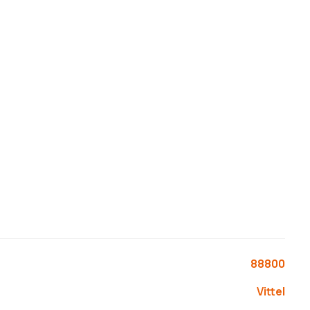
oup de cœur. Alors contactez votre conseiller Damien
es.gouv.fr
».
88800
Vittel