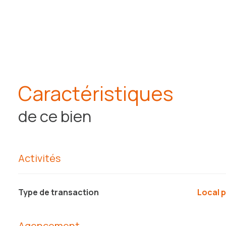
- 1320 euros de dépot de garantie.
- 660 euros de frais d'agence.
Le bien n'est pas soumis au DPE (batiment classé patrim
Plus de photos et informations sur demande, mais l'idéa
BASTIEN
au 0675171951.
« Les informations sur les risques auxquels ce bien est 
Caractéristiques
de ce bien
Activités
Type de transaction
Local 
Agencement