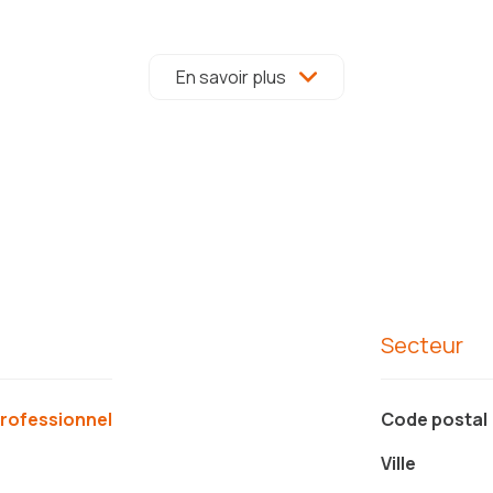
En savoir plus
oine)
l est de se rendre sur place pour ne pas passer à côté d'un c
exposé sont disponibles sur le site Géorisques :
www.georisqu
Secteur
professionnel
Code postal
Ville