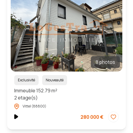
notre
équipe
avis
clients
8 photos
Exclusivité
Nouveauté
Immeuble 152.79 m²
2 etage(s)
Vittel (88800)
280 000 €